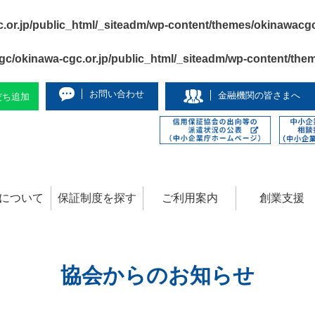
or.jp/public_html/_siteadm/wp-content/themes/okinawacg
c/okinawa-cgc.or.jp/public_html/_siteadm/wp-content/the
お問い合わせ
金融機関の皆さまへ
友だち追加
について
保証制度を探す
ご利用案内
創業支援
協会からのお知らせ