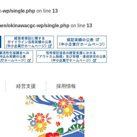
c-wp/single.php
on line
13
mes/okinawacgc-wp/single.php
on line
13
経営支援
採用情報