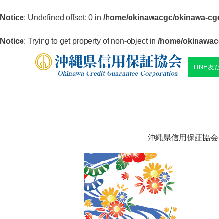
Notice
: Undefined offset: 0 in
/home/okinawacgc/okinawa-cgc.
Notice
: Trying to get property of non-object in
/home/okinawacg
LINE
沖縄県信用保証協会