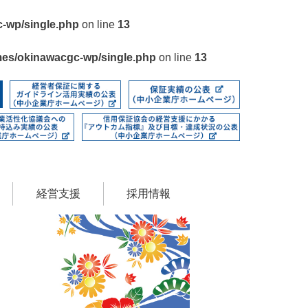
c-wp/single.php
on line
13
mes/okinawacgc-wp/single.php
on line
13
経営支援
採用情報