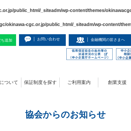
or.jp/public_html/_siteadm/wp-content/themes/okinawacg
c/okinawa-cgc.or.jp/public_html/_siteadm/wp-content/the
お問い合わせ
金融機関の皆さまへ
友だち追加
について
保証制度を探す
ご利用案内
創業支援
協会からのお知らせ