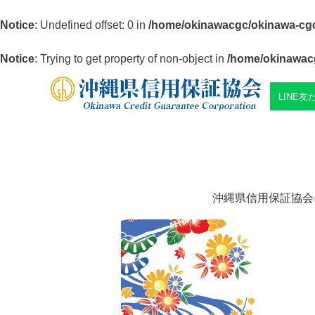
Notice
: Undefined offset: 0 in
/home/okinawacgc/okinawa-cgc.
Notice
: Trying to get property of non-object in
/home/okinawacg
LINE
沖縄県信用保証協会