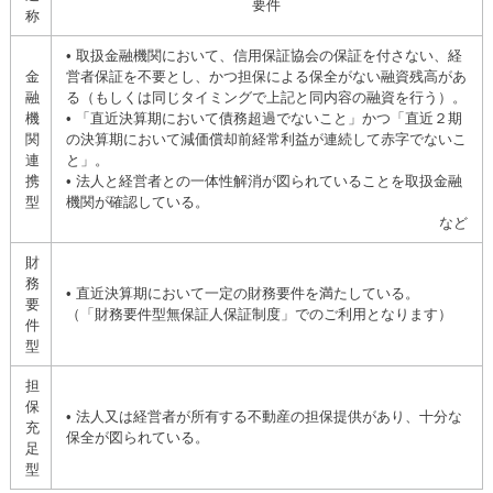
要件
称
• 取扱金融機関において、信用保証協会の保証を付さない、経
金
営者保証を不要とし、かつ担保による保全がない融資残高があ
融
る（もしくは同じタイミングで上記と同内容の融資を行う）。
機
• 「直近決算期において債務超過でないこと」かつ「直近２期
関
の決算期において減価償却前経常利益が連続して赤字でないこ
連
と」。
携
• 法人と経営者との一体性解消が図られていることを取扱金融
型
機関が確認している。
など
財
務
• 直近決算期において一定の財務要件を満たしている。
要
（「財務要件型無保証人保証制度」でのご利用となります）
件
型
担
保
• 法人又は経営者が所有する不動産の担保提供があり、十分な
充
保全が図られている。
足
型