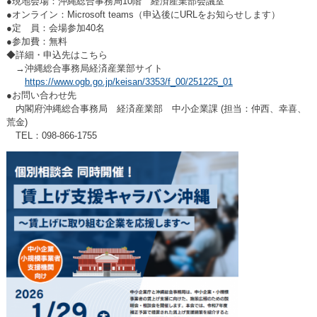
●現地会場：沖縄総合事務局10階 経済産業部会議室
●オンライン：Microsoft teams（申込後にURLをお知らせします）
●定 員：会場参加40名
●参加費：無料
◆詳細・申込先はこちら
→沖縄総合事務局経済産業部サイト
https://www.ogb.go.jp/keisan/3353/f_00/251225_01
●お問い合わせ先
内閣府沖縄総合事務局 経済産業部 中小企業課 (担当：仲西、幸喜、
荒金)
TEL：098-866-1755