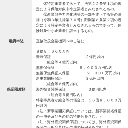
②特定事業者であって、法第２２条第１項の規
定により保険対象中小企業者とみなされるもの。
③産業競争力強化法等の一部を改正する等の法
律（令和３年法律第７０号）附則第８条第２項の規
定により特定事業者とみなされるものであって、保
険対象中小企業者に該当するもの。
融資申込
直接取扱金融機関へ申し込む
８億８，０００万円
普通保証 ２億円以内
（組合等４億円以内）
無担保保証 ８，０００万円以内
無担保無保証人保証 ２，０００万円以内
新事業開拓保証 ３億円以内
（組合等６億円以内）
保証限度額
海外投資関係保証 ３億円以内
（組合等６億円以内）
特定事業者が組合等の場合は、１６億８，０００万
円以内
（注：新事業開拓保証については、新事業開拓保証
の一般分及びその他の特例分を含む。）
（注：海外投資関係保証については、海外投資関係
保証の一般分及びその他の特例分を含む。）