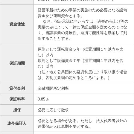
経営革新のための事業の実施のため必要となる設備
資金及び運転資金とする。
なお、保証承諾に当たっては、過去の売上げ等の
資金使途
実績のみによって一律に保証金額を定めるのではな
く、当該事業の発展性、返済可能性等を勘案して判
断することとする。
原則として運転資金５年（据置期間１年以内を含
む）以内
原則として設備資金７年（据置期間１年以内を含
保証期間
む）以内
（注：地方公共団体の融資制度により取り扱う場合
は、各制度要綱の定めるところによる。）
貸付金利
金融機関所定利率
保証料率
0.85％
担保
必要に応じて徴求
必要となる場合がある。ただし、法人代表者以外の
連帯保証人
連帯保証人は原則不要とする。