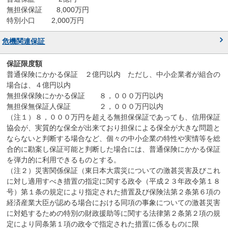
無担保保証 8,000万円
特別小口 2,000万円
危機関連保証
普通保険にかかる保証 ２億円以内 ただし、中小企業者が組合の
場合は、４億円以内
無担保保険にかかる保証 ８，０００万円以内
無担保無保証人保証 ２，０００万円以内
（注１）８，０００万円を超える無担保保証であっても、信用保証
協会が、実質的な保全が出来ており担保による保全が大きな問題と
ならないと判断する場合など、個々の中小企業の特性や実情等を総
合的に勘案し保証可能と判断した場合には、普通保険にかかる保証
を弾力的に利用できるものとする。
（注２）災害関係保証（東日本大震災についての激甚災害及びこれ
に対し適用すべき措置の指定に関する政令（平成２３年政令第１８
号）第１条の規定により指定された措置及び保険法第２条第６項の
経済産業大臣が認める場合における同項の事象についての激甚災害
に対処するための特別の財政援助等に関する法律第２条第２項の規
定により同条第１項の政令で指定された措置に係るものに限